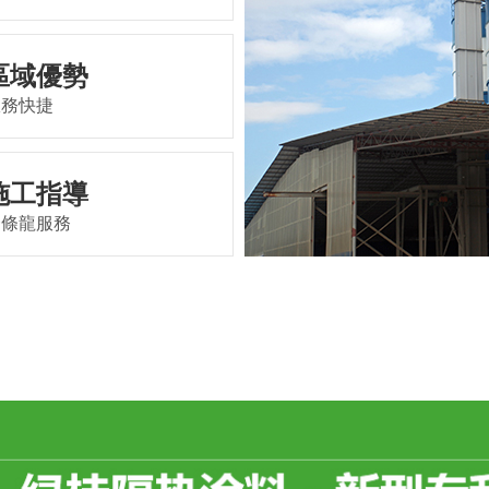
區域優勢
服務快捷
施工指導
一條龍服務