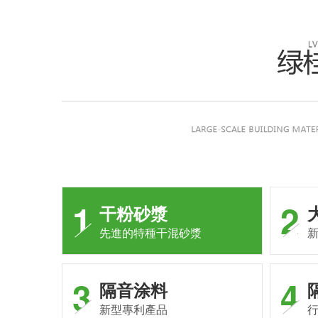
1
2
干粉砂漿
先進的特種干混砂漿
新
3
4
隔音涂料
新型專利產品