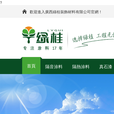
?
歡迎進入廣西綠桂裝飾材料有限公司官網！
首頁
隔音涂料
隔熱涂料
真石漆