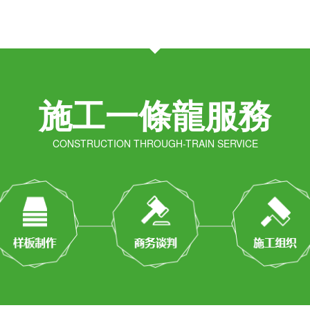
施工一條龍服務
CONSTRUCTION THROUGH-TRAIN SERVICE