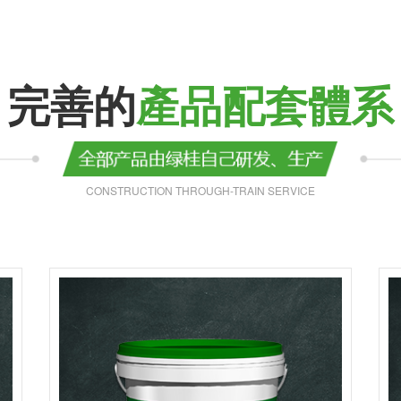
完善的
產品配套體系
CONSTRUCTION THROUGH-TRAIN SERVICE