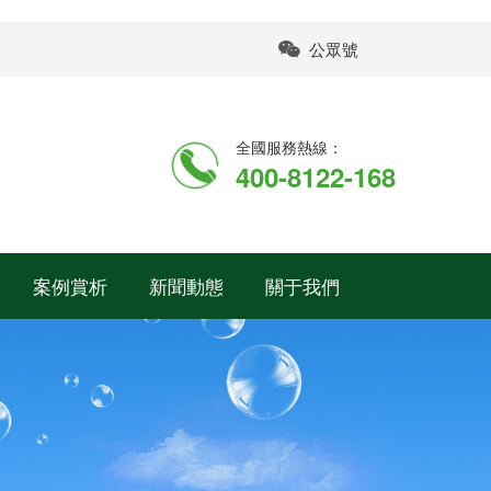
公眾號
全國服務熱線：
400-8122-168
案例賞析
新聞動態
關于我們