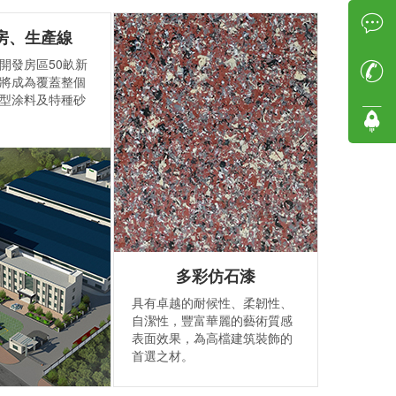
蒙經理
0771-5516875
房、生產線
陸經理
開發房區50畝新
將成為覆蓋整個
13768379388
型涂料及特種砂
蔣經理
多彩仿石漆
具有卓越的耐候性、柔韌性、
自潔性，豐富華麗的藝術質感
表面效果，為高檔建筑裝飾的
首選之材。