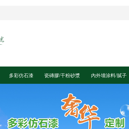
多彩仿石漆
瓷磚膠/干粉砂漿
內外墻涂料/膩子