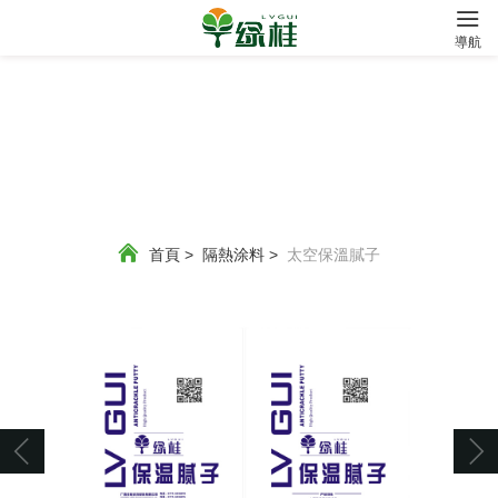
?
導航
首頁
>
隔熱涂料
>
太空保溫膩子