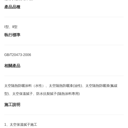
產品品種
Ⅰ型、Ⅱ型
執行標準
GB/T20473-2006
相關產品
太空隔熱防曬涂料（水性）、太空隔熱防曬漆(油性)、太空隔熱防曬漆(氟碳
型)、太空保溫膩子、防水抗裂膩子(隔熱涂料專用)
施工說明
1、太空保溫膩子施工