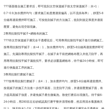
???基面復合施工要求后，即可批刮太空保溫膩子按太空保溫膩子：水=1：
0.7~0.9,加水攪拌均勻（要求施工粘度應適當偏高，以不流掛為準），靜置5-8
分鐘再適當攪拌即可施工，可按批刮膩子的方法施工，批刮到規定厚度并適當
壓實，避免出現空鼓現象。
2專用抗裂找平膩子+網格布的施工
???待太空保溫膩子層完全干透櫻花后，可用專用抗裂找平膩子進行掛網施工。
按專用抗裂找平膩子：水=4：1，加水攪拌均勻，靜置5-8分鐘再適當攪拌即可
施工。先滿刮專用抗裂找平膩子，在膩子未干前把網格布壓入并批刀刮平，再
用專用抗裂找平膩子滿批找平。要求必須覆蓋網格布，待干燥24小時候，即可
進行俠義道工序的施工。
3專用抗裂打磨膩子施工
???按專用抗裂打磨膩子：水4：1，加水攪拌均勻，靜置5-8分鐘再適當攪拌。
按底膩子的施工方法進一步找平基面，注意刮平刀痕，并適當壓實膩子面，有
力提高面膩子強度，并避免膩子產生微氣泡。致使打磨后出現微孔。待干燥6-
24小時后，用280目左右砂紙認真打磨平整并清理粉塵，然后用清水養護兩天
以上，隔天臨水1-2次（下雨或潮濕天可免），至打磨膩子層完全干透硬化，檢