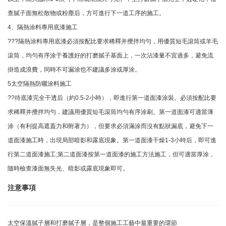
查膩子面無松散物或粉塵后，方可進行下一道工序的施工。
4、隔熱涂料專用底漆施工
???隔熱涂料專用底漆必須按配比要求稀釋并攪拌均勻，用優質短毛滾筒或羊毛
滾筒，均勻有序涂于養護好的打磨膩子基面上，一次沾漆量不宜過多，避免流
掛造成浪費，同時不可漏涂也不建議多涂或厚涂。
5太空隔熱防曬涂料施工
??待底漆完全干透后（約0.5-2小時），即進行第一道面漆涂裝。必須按配比要
求稀釋并攪拌均勻，建議用優質短毛滾筒均勻有序涂刷。第一道面漆可適當薄
涂（有利提高遮蓋力和附著力），但要求必須滿涂而沒有點狀漏底，避免下一
道面漆施工時，出現局部暗影和露底現象。第一道面漆干燥1-3小時后，即可進
行第二道面漆施工;第二道面漆按第一道面漆的施工方法施工，但可適當厚涂，
隨時檢查漆面無失光、暗影或露底現象即可。
注意事項
太空保溫膩子層和打磨膩子層，是整個施工工藝中最重要的環節