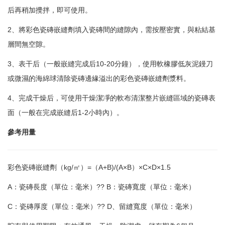
后再稍加攪拌，即可使用。
2、將彩色瓷磚嵌縫劑填入瓷磚間的縫隙內，需按壓密實，與粘結基
層間無空隙。
3、表干后（一般嵌縫完成后10-20分鐘），使用軟橡膠低灰泥鏝刀
或微濕的海綿球清除瓷磚邊緣溢出的彩色瓷磚嵌縫劑漿料。
4、完成干燥后，可使用干燥潔凈的軟布清潔整片嵌縫區域的瓷磚表
面（一般在完成嵌縫后1-2小時內）。
參考用量
彩色瓷磚嵌縫劑（kg/㎡）=（A+B)/(A×B）×C×D×1.5
A：瓷磚長度（單位：毫米）?? B：瓷磚寬度（單位：毫米）
C：瓷磚厚度（單位：毫米）?? D、留縫寬度（單位：毫米）