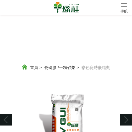
?
導航
首頁
>
瓷磚膠 /干粉砂漿
>
彩色瓷磚嵌縫劑