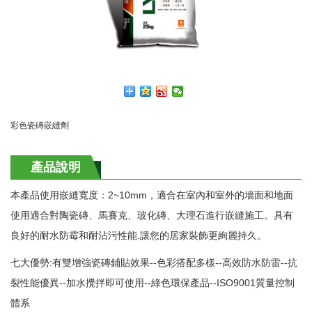
彩色瓷磚嵌縫劑
產品說明
本產品使用嵌縫寬度：2~10mm，適合在室內和室外的墻面和地面
使用適
合對陶瓷磚、馬賽克、玻化磚、大理石進行嵌縫施工。具有
良好的耐水防霉和耐沾污性能.讓您的居家裝飾更絢麗持久。
七大優勢:有雙增強瓷磚鋪貼效果--色彩搭配多樣--高效防水防雷--抗
裂性能優異--加水攪拌即可使用--綠色環保產品--ISO9001質量控制
體系