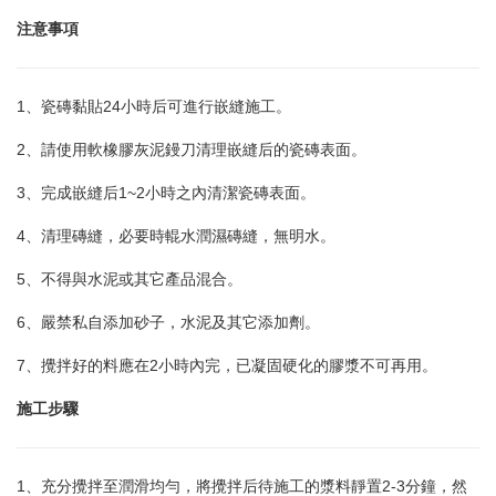
注意事項
1、瓷磚黏貼24小時后可進行嵌縫施工。
2、請使用軟橡膠灰泥鏝刀清理嵌縫后的瓷磚表面。
3、完成嵌縫后1~2小時之內清潔瓷磚表面。
4、清理磚縫，必要時輥水潤濕磚縫，無明水。
5、不得與水泥或其它產品混合。
6、嚴禁私自添加砂子，水泥及其它添加劑。
7、攪拌好的料應在2小時內完，已凝固硬化的膠漿不可再用。
施工步驟
1、充分攪拌至潤滑均勻，將攪拌后待施工的漿料靜置2-3分鐘，然