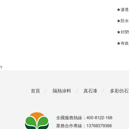
★滲透
★防水
★封閉
★有效
?
首頁
隔熱涂料
真石漆
多彩仿石
全國服務熱線：400-8122-168
業務合作專線：13768379388