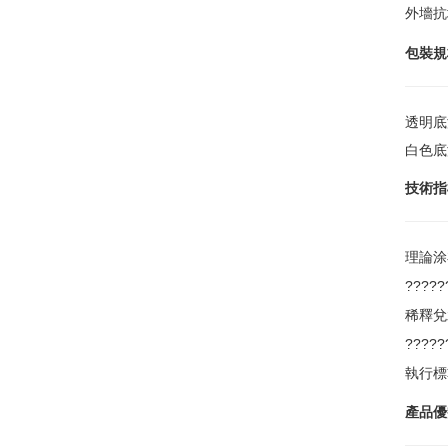
外墻抗
包裝規
透明底漆
白色底漆
技術
指
理論涂
????
稀釋兌
????
執行標準
產品優