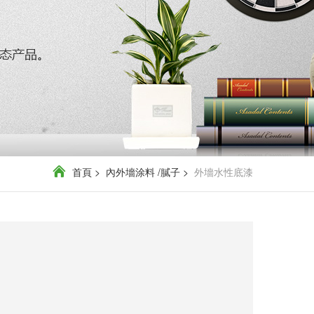
首頁
>
內外墻涂料 /膩子
>
外墻水性底漆