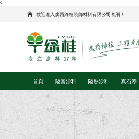
?
歡迎進入廣西綠桂裝飾材料有限公司官網！
首頁
隔音涂料
隔熱涂料
真石漆