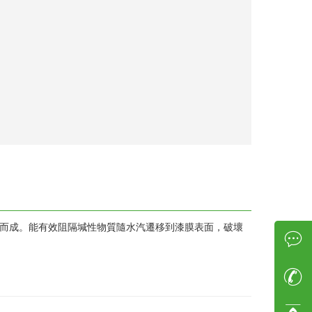
而成。能有效阻隔堿性物質隨水汽遷移到漆膜表面，破壞
蒙經理
0771-5516875
陸經理
13768379388
蔣經理