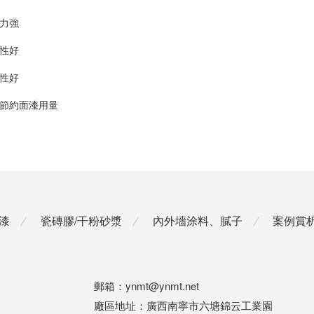
力強
性好
性好
節約面漆用量
漆
瓷磚膠/干粉砂漿
內外墻涂料、膩子
案例賞
郵箱：
ynmt@ynmt.net
廠區地址：
廣西南寧市六塘錦云工業園