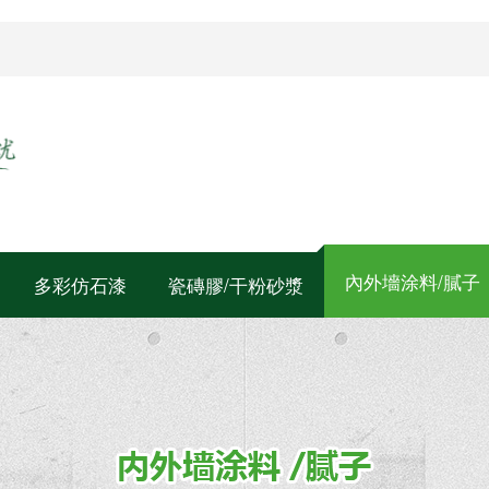
內外墻涂料/膩子
多彩仿石漆
瓷磚膠/干粉砂漿