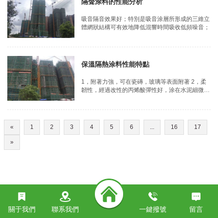
隔聲涂料的性能分析
卓越的阻燃性能：無機纖維噴涂綿和玻璃纖維噴涂
綿達到A1級不燃等級、植物纖維噴涂綿達到B1級
吸音隔音效果好；特別是吸音涂層所形成的三維立
的不燃等級；解決了傳統隔音材料有火災安全隱患
體網狀結構可有效地降低混響時間吸收低頻噪音；
的弊端；
保溫隔熱涂料性能特點
1，附著力強，可在瓷磚，玻璃等表面附著 2，柔
韌性，經過改性的丙烯酸彈性好，涂在水泥細微裂
縫表面，也不易拉裂，有防水性。 3，施工簡單，
操作的普通乳膠漆一樣方便。
«
1
2
3
4
5
6
...
16
17
»
關于我們
聯系我們
一鍵撥號
留言
?
草草影院ccyy国产日本欧美