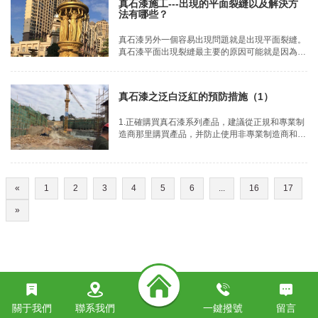
真石漆施工---出現的平面裂縫以及解決方
陽角的涂膜出現裂紋。
法有哪些？
真石漆另外一個容易出現問題就是出現平面裂縫。
真石漆平面出現裂縫最主要的原因可能就是因為我
們施工時天氣的溫差過大，突然變冷等原因。這時
涂膜的干燥速度不同，出現了表干里不干而形成的
裂縫。
真石漆之泛白泛紅的預防措施（1）
1.正確購買真石漆系列產品，建議從正規和專業制
造商那里購買產品，并防止使用非專業制造商和低
價劣質產品。
«
1
2
3
4
5
6
...
16
17
»
關于我們
聯系我們
一鍵撥號
留言
?
草草影院ccyy国产日本欧美