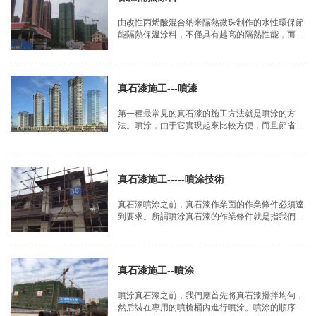
由改性丙烯酸混合納米隔熱微珠制作的水性環保節
能隔熱保溫涂料，不僅具有越高的隔熱性能，而且
還有一定的保溫效果，
真石漆施工---噴漆
第一種最常見的真石漆的施工方法就是噴涂的方
法。噴涂，由于它實現起來比較方便，而且節省人
力。所以目前來說是使用率最高的一種真石漆的施
工方法。
真石漆施工-----噴涂技術
真石漆噴涂之前，真石漆作業面的作業條件必須達
到要求。所謂噴涂真石漆的作業條件就是指我們真
石漆基層上面涂刷的抗堿封閉底漆要干燥，抗堿封
閉底漆干燥以后才允許噴涂真石漆。
真石漆施工--噴涂
噴涂真石漆之前，我們應首先將真石漆攪拌均勻，
然后裝在專用的噴槍桶內進行噴涂。噴涂的順序應