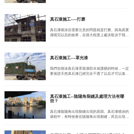
該是從上往下，從左向右來進行噴涂。不能進行隨
意任意性噴涂，也不得出現漏噴的現象。在噴涂真
石漆的時候，應先快速的薄噴一層，然后緩慢平穩
均勻的進行噴涂。
真石漆施工----打磨
真石漆噴涂后需要注意的問題就是打磨。因為真實
漆噴完以后的效果，在很大程度上處決取決于我們
后期打磨的方法和技巧。所以我們也需要了解真石
漆具體打磨的方法。
真石漆施工---罩光漆
我們在噴涂真石漆罩面漆防水保護膜的時候，一定
要保證天然真石漆已經完全干透了以后才可以進
行。這是罩面漆進行噴涂的最基本的條件。
真石漆施工--陰陽角裂縫及處理方法有哪
些？
真石漆陰陽角出現裂縫出現的原因。真石漆噴涂的
過程中，有時候會在陰陽角出現裂縫，而且出現的
幾率很高，這是因為陰陽角是兩個面的交界的地
方，如果噴上了真石漆，在干燥過程中會有兩個不
同方向的張力同時作用于陰陽角的涂膜，這樣使陰